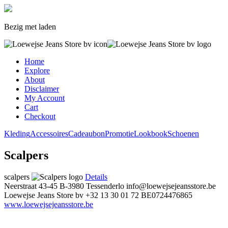
Bezig met laden
Home
Explore
About
Disclaimer
My Account
Cart
Checkout
Kleding
Accessoires
Cadeaubon
Promotie
Lookbook
Schoenen
Scalpers
scalpers
Details
Neerstraat 43-45
B-3980 Tessenderlo
info@loewejsejeansstore.be
Loewejse Jeans Store bv
+32 13 30 01 72
BE0724476865
www.loewejsejeansstore.be