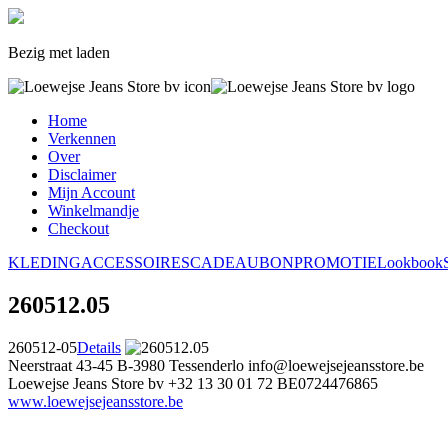
Bezig met laden
Home
Verkennen
Over
Disclaimer
Mijn Account
Winkelmandje
Checkout
KLEDING
ACCESSOIRES
CADEAUBON
PROMOTIE
Lookbook
260512.05
260512-05
Details
Neerstraat 43-45
B-3980 Tessenderlo
info@loewejsejeansstore.be
Loewejse Jeans Store bv
+32 13 30 01 72
BE0724476865
www.loewejsejeansstore.be