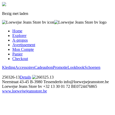
Bezig met laden
Home
Explorer
A-propos
Avertissement
Mon Compte
Panier
Checkout
Kleding
Accessoires
Cadeaubon
Promotie
Lookbook
Schoenen
250326-13
Details
Neerstraat 43-45
B-3980 Tessenderlo
info@loewejsejeansstore.be
Loewejse Jeans Store bv
+32 13 30 01 72
BE0724476865
www.loewejsejeansstore.be